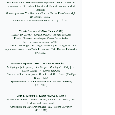
Obra escrita em 2020 e laureada com o primeiro prêmio no concurso
de composição 5th Fidelio International Competition, em Madrid,
Espanha.
Gravada para AssoVio Vertentes - Festival Escrita Fina/Composição
em Pauta (11/2/2021)
Apresentada na Odeon Guitar Series, NYC (11/5/2021)
Vicente Paschoal (1979-) -
Sonata
(2021)
Allegro non Troppo - Largo/Cantabile - Allegro con Brio
Estreia - Primeira gravação para Odeon Guitar Series
Dois movimentos em Janeiro 2021.
I - Allegro non Troppo | II - Largo/Cantabile | III - Allegro con brio
Apresentada completa na Davis Performance Hall, Radford University
(4/18/2021)
Terrance Shepherd (1989-) -
Five Short Preludes
(2021)
I - Mystique (solo guitar) | II - Whisper | III - Night Lullaby | IV -
Serene Clouds | V - Sacred Serenade
Cinco prelúdios curtos para violão solo e violão e flauta. (Kaithlyn
Bragg - flute)
Apresentada na Davis Performance Hall, Radford University
(3/11/2021)
Mary E. Simmons -
Guitar Quartet #1
(2020)
Quarteto de violøes - Octávio Deluchi, Anthony Del Grosso, Jack
Bradbury and Evan Daniels
Apresentada em Davis Performance Hall, Radford University
(11/2/2020)