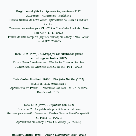
Sergio Assad
(1962-) -
Spanish Impressions
(2022)
Asturiana - Valencianas - Andaluzia
Estreia mundial da nova versão, apresentada no CUNY Graduate
Center.
Concerto promovido pelo CLACLS e Consulado Brasileiro, New
York City (11/11/2022).
Estreia da obra completa (segunda versão) em Stony Brook, Assad
concert (12/02/2022).
João Luiz
(1979-) -
MadrigAfro
concertino for guitar
and
strings
orchestra (2022)
Estreia Norte-Americana com São Paulo Chamber Soloists
Apresentado na Americas Society (NYC) (10/17/2022)
Luis Carlos Barbieri (1963-) -
São João Del Rei
(2022)
Escrita em 2022 e dedicada a.
Apresentada em Prados, Tiradentes e São João Del Rei na turnê
Brasileira de 2022.
João Luiz (1979-) -
Jequibau
(2021-22)
Escrita em 2016 e publicada pela Doberman editions
Gravado para AssoVio Vertentes - Festival Escrita Fina/Composição
em Pauta (11/4/2021)
Apresentado em Stony Brook University (2/18/2022)
Juliano Camara (1988-) -
Festejo Latinoamericano
(2021)