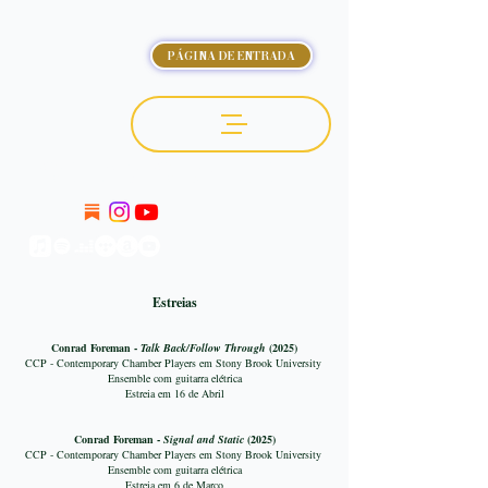
PÁGINA DE ENTRADA
OCTÁVIO DELUCHI
Estreias
Conrad Foreman -
Talk Back/Follow Through
(2025)
CCP - Contemporary Chamber Players em Stony Brook University
Ensemble com guitarra elétrica
Estreia em 16 de Abril
Conrad Foreman -
Signal and Static
(2025)
CCP - Contemporary Chamber Players em Stony Brook University
Ensemble com guitarra elétrica
Estreia em 6 de Março