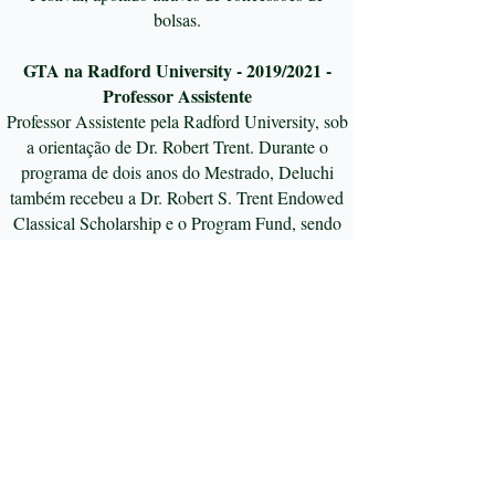
bolsas.
GTA na Radford University - 2019/2021 -
Professor Assistente
Professor Assistente pela Radford University, sob
a orientação de Dr. Robert Trent. Durante o
programa de dois anos do Mestrado, Deluchi
também recebeu a Dr. Robert S. Trent Endowed
Classical Scholarship e o Program Fund, sendo
nomeado e laureado pelo Foundation Awards.​
Prados Online - 2019/2020 - Colunista
De janeiro de 2019 a dezembro de 2020,
colunista do site Prados Online, um dos portais
de notícias mais acessados da região das
Vertentes. Textos publicados sobre música,
concertos, ambiente cultural e exposições
artísticas, sendo o único espaço dedicado
especificamente aos temas na região.