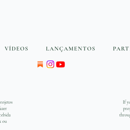
 DELUCHI
VÍDEOS
LANÇAMENTOS
PART
rojetos
If y
azer
pro
cebida
throu
ix ou