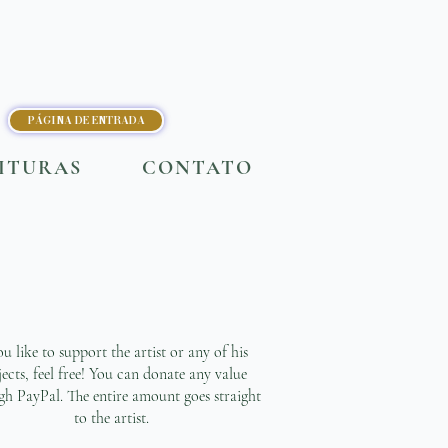
PÁGINA DE ENTRADA
ITURAS
CONTATO
ou like to support the artist or any of his
jects, feel free! You can donate any value
gh PayPal. The entire amount goes straight
to the artist.